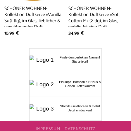
SCHÖNER WOHNEN-
SCHÖNER WOHNEN-
Kollektion Duftkerze »Vanilla
Kollektion Duftkerze »Soft
S« (1-tlg), im Glas, lieblicher &
Cotton M« (2-tlg), im Glas,
verwöhnender Duft,
wohlig frischer Duft,
15,99
€
34,99
€
Brenndauer 20 – 25 Stunden
Brenndauer 30 – 40 Stunden
Finde den perfekten Namen!
Starte jetzt!
Elpumps: Bomben für Haus &
Garten. Jetzt kaufen!
Stilvolle Geldbörsen & mehr!
Jetzt entdecken!
IMPRESSUM
DATENSCHUTZ