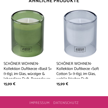
ÄHNLICHE PRODUKTE
SCHÖNER WOHNEN-
SCHÖNER WOHNEN-
Kollektion Duftkerze »Basil S«
Kollektion Duftkerze »Soft
(1-tlg), im Glas, würziger &
Cotton S« (1-tlg), im Glas,
lebendiger Duft, Brenndauer
wohlig frischer Duft,
15,99
€
15,99
€
20 – 25 Stunden
Brenndauer 20 – 25 Stunden
IMPRESSUM
DATENSCHUTZ