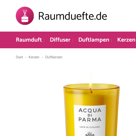
Zum
Inhalt
springen
Raumduft
Diffuser
Duftlampen
Kerzen
Start
»
Kerzen
»
Duftkerzen