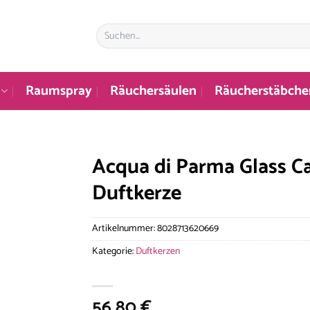
Suchen
nach:
Raumspray
Räuchersäulen
Räucherstäbche
Acqua di Parma Glass Ca
Duftkerze
Artikelnummer:
8028713620669
Kategorie:
Duftkerzen
56,80
€