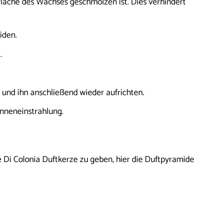
läche des Wachses geschmolzen ist. Dies verhindert
iden.
.
 und ihn anschließend wieder aufrichten.
onneneinstrahlung.
 Di Colonia Duftkerze zu geben, hier die Duftpyramide