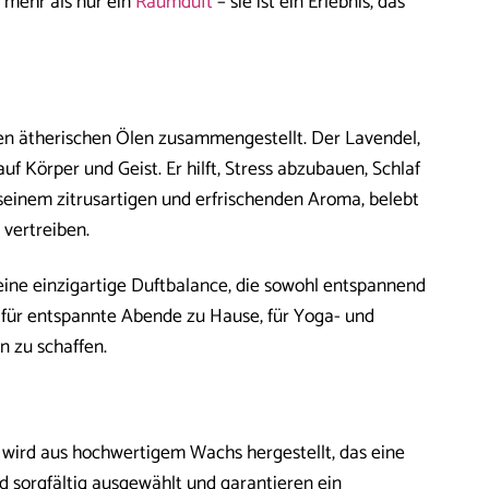
t mehr als nur ein
Raumduft
– sie ist ein Erlebnis, das
gen ätherischen Ölen zusammengestellt. Der Lavendel,
 Körper und Geist. Er hilft, Stress abzubauen, Schlaf
seinem zitrusartigen und erfrischenden Aroma, belebt
 vertreiben.
eine einzigartige Duftbalance, die sowohl entspannend
er für entspannte Abende zu Hause, für Yoga- und
 zu schaffen.
e wird aus hochwertigem Wachs hergestellt, das eine
d sorgfältig ausgewählt und garantieren ein