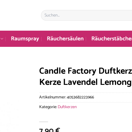
Suchen
nach:
Raumspray
Räuchersäulen
Räucherstäbche
Candle Factory Duftkerz
Kerze Lavendel Lemong
Artikelnummer:
4053682223966
Kategorie:
Duftkerzen
7,90
€