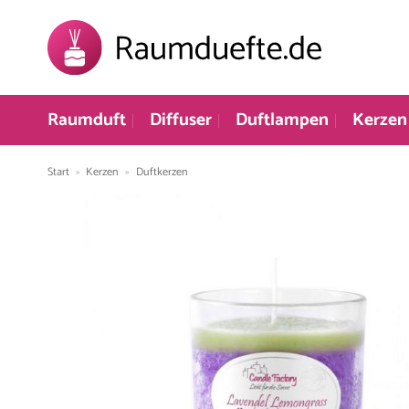
Zum
Inhalt
springen
Raumduft
Diffuser
Duftlampen
Kerzen
Start
»
Kerzen
»
Duftkerzen