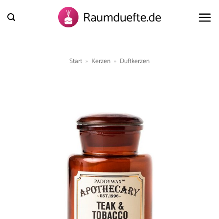
Zum
Inhalt
springen
Start
»
Kerzen
»
Duftkerzen