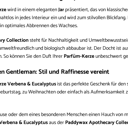
rze
wird in einem eleganten
Jar
präsentiert, das von klassische
nahtlos in jedes Interieur ein und wird zum stilvollen Blickfan
n optimales Abbrennen des Wachses.
y Collection
steht für Nachhaltigkeit und Umweltbewusstsei
weltfreundlich und biologisch abbaubar ist. Der Docht ist au
 So können Sie den Duft Ihrer
Parfüm-Kerze
unbeschwert ge
n Gentleman: Stil und Raffinesse vereint
rze Verbena & Eucalyptus
ist das perfekte Geschenk für den 
Geburtstag, zu Weihnachten oder einfach als Aufmerksamkeit 
use oder dem eines besonderen Menschen einen Hauch von mas
Verbena & Eucalyptus
aus der
Paddywax Apothecary Colle