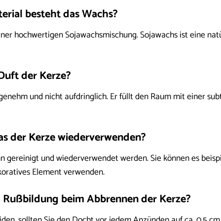
erial besteht das Wachs?
ner hochwertigen Sojawachsmischung. Sojawachs ist eine natü
 Duft der Kerze?
genehm und nicht aufdringlich. Er füllt den Raum mit einer sub
as der Kerze wiederverwenden?
nn gereinigt und wiederverwendet werden. Sie können es beisp
koratives Element verwenden.
h Rußbildung beim Abbrennen der Kerze?
en, sollten Sie den Docht vor jedem Anzünden auf ca. 0,5 cm k