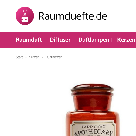
Zum
Inhalt
springen
Raumduft
Diffuser
Duftlampen
Kerzen
Start
»
Kerzen
»
Duftkerzen