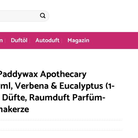
n
Duftöl
Autoduft
Magazin
 Paddywax Apothecary
37ml, Verbena & Eucalyptus (1-
 Düfte, Raumduft Parfüm-
makerze