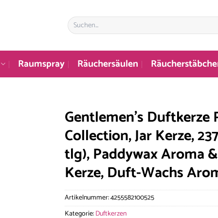
Suchen
nach:
Raumspray
Räuchersäulen
Räucherstäbche
Gentlemen’s Duftkerze
Collection, Jar Kerze, 2
tlg), Paddywax Aroma &
Kerze, Duft-Wachs Aro
Artikelnummer:
4255582100525
Kategorie:
Duftkerzen