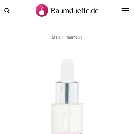
Zum
Inhalt
springen
Start
»
Raumduft