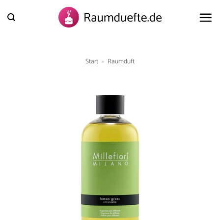
Zum
Inhalt
springen
Start
»
Raumduft