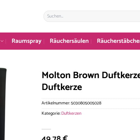
Suchen
nach:
Raumspray
Räuchersäulen
Räucherstäbche
Molton Brown Duftkerz
Duftkerze
Artikelnummer:
5030805005028
Kategorie:
Duftkerzen
49,78
€