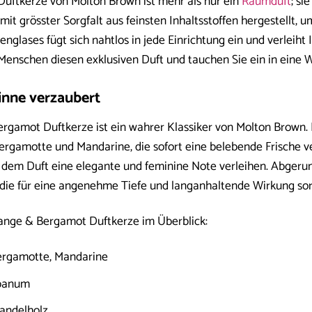
uftkerze von Molton Brown ist mehr als nur ein
Raumduft
; si
mit grösster Sorgfalt aus feinsten Inhaltsstoffen hergestellt, u
nglases fügt sich nahtlos in jede Einrichtung ein und verleiht
Menschen diesen exklusiven Duft und tauchen Sie ein in eine We
Sinne verzaubert
gamot Duftkerze ist ein wahrer Klassiker von Molton Brown. Er
rgamotte und Mandarine, die sofort eine belebende Frische ve
 dem Duft eine elegante und feminine Note verleihen. Abgeru
die für eine angenehme Tiefe und langanhaltende Wirkung so
ange & Bergamot Duftkerze im Überblick:
rgamotte, Mandarine
lbanum
andelholz