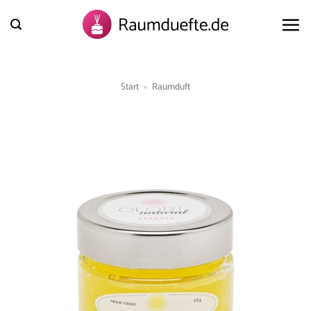
Zum
Inhalt
springen
Start
»
Raumduft