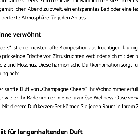
ampagne Cheers“ sind mehr als nur Raumdüfte – sie sind ein 
 gemütlichen Abend zu zweit, ein entspanntes Bad oder eine f
 perfekte Atmosphäre für jeden Anlass.
Sinne verwöhnt
rs“ ist eine meisterhafte Komposition aus fruchtigen, blumig
 prickelnde Frische von Zitrusfrüchten verbindet sich mit der
lz und Moschus. Diese harmonische Duftkombination sorgt für e
ung hebt.
 der sanfte Duft von „Champagne Cheers“ Ihr Wohnzimmer erfüll
r wie er Ihr Badezimmer in eine luxuriöse Wellness-Oase verw
. Mit diesem Duftkerzen-Set können Sie jeden Raum in Ihrem 
ät für langanhaltenden Duft