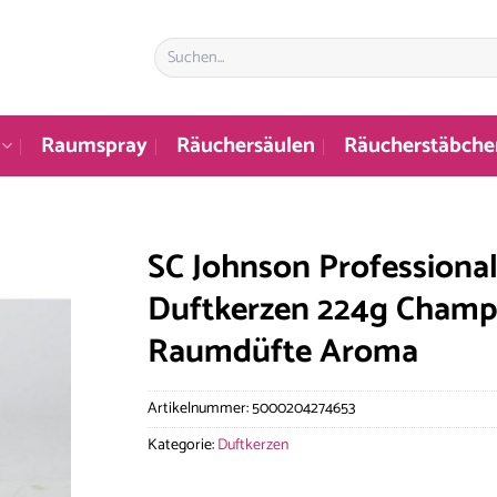
Suchen
nach:
Raumspray
Räuchersäulen
Räucherstäbche
SC Johnson Professiona
Duftkerzen 224g Champa
Raumdüfte Aroma
Artikelnummer:
5000204274653
Kategorie:
Duftkerzen