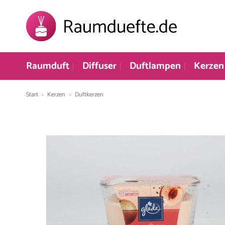
Zum
Inhalt
springen
Raumduft
Diffuser
Duftlampen
Kerzen
Start
»
Kerzen
»
Duftkerzen