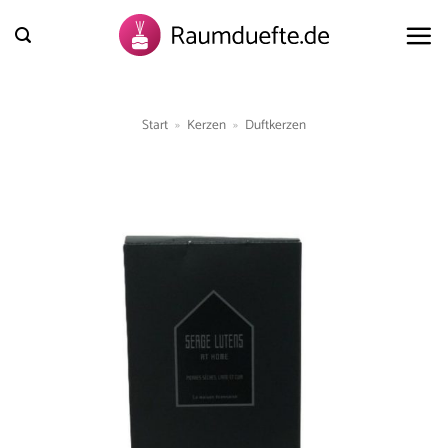
Zum
Inhalt
springen
Start
»
Kerzen
»
Duftkerzen