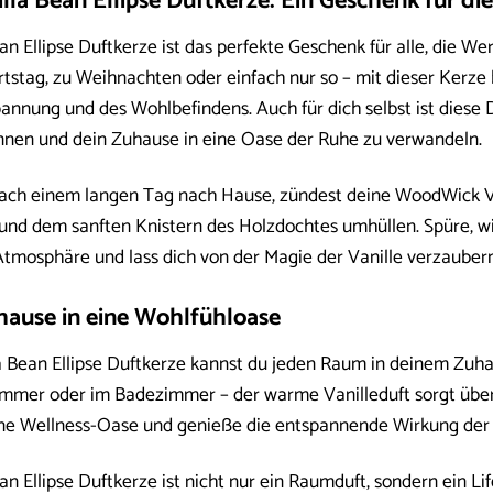
la Bean Ellipse Duftkerze: Ein Geschenk für die
 Ellipse Duftkerze ist das perfekte Geschenk für alle, die We
tstag, zu Weihnachten oder einfach nur so – mit dieser Kerze 
nnung und des Wohlbefindens. Auch für dich selbst ist diese D
nnen und dein Zuhause in eine Oase der Ruhe zu verwandeln.
 nach einem langen Tag nach Hause, zündest deine WoodWick Van
nd dem sanften Knistern des Holzdochtes umhüllen. Spüre, wi
tmosphäre und lass dich von der Magie der Vanille verzaubern
ause in eine Wohlfühloase
 Bean Ellipse Duftkerze kannst du jeden Raum in deinem Zuha
mmer oder im Badezimmer – der warme Vanilleduft sorgt über
ine Wellness-Oase und genieße die entspannende Wirkung der 
 Ellipse Duftkerze ist nicht nur ein Raumduft, sondern ein Life