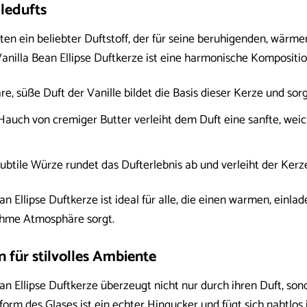
ledufts
erten ein beliebter Duftstoff, der für seine beruhigenden, wär
nilla Bean Ellipse Duftkerze ist eine harmonische Kompositio
re, süße Duft der Vanille bildet die Basis dieser Kerze und sor
Hauch von cremiger Butter verleiht dem Duft eine sanfte, weic
ubtile Würze rundet das Dufterlebnis ab und verleiht der Kerz
 Ellipse Duftkerze ist ideal für alle, die einen warmen, einl
ehme Atmosphäre sorgt.
n für stilvolles Ambiente
 Ellipse Duftkerze überzeugt nicht nur durch ihren Duft, son
nform des Glases ist ein echter Hingucker und fügt sich nahtlos