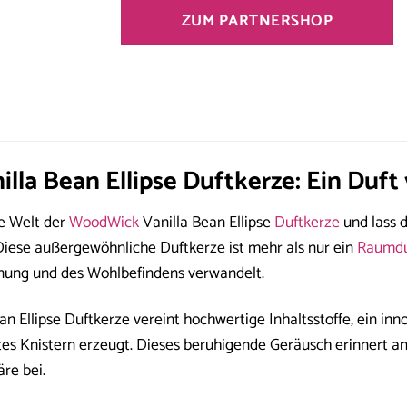
ZUM PARTNERSHOP
lla Bean Ellipse Duftkerze: Ein Duf
he Welt der
WoodWick
Vanilla Bean Ellipse
Duftkerze
und lass 
iese außergewöhnliche Duftkerze ist mehr als nur ein
Raumdu
nung und des Wohlbefindens verwandelt.
 Ellipse Duftkerze vereint hochwertige Inhaltsstoffe, ein inn
es Knistern erzeugt. Dieses beruhigende Geräusch erinnert a
re bei.