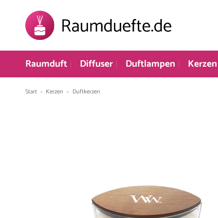
Zum
Inhalt
springen
Raumduft
Diffuser
Duftlampen
Kerzen
Start
»
Kerzen
»
Duftkerzen