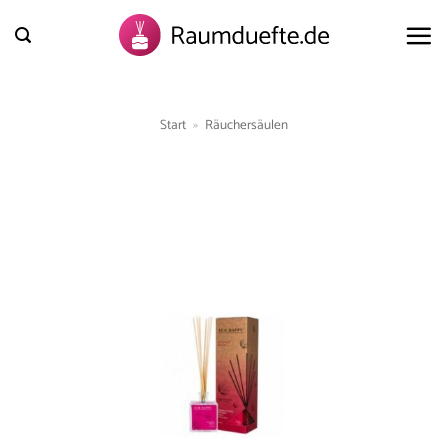
Zum
Inhalt
springen
Start
»
Räuchersäulen