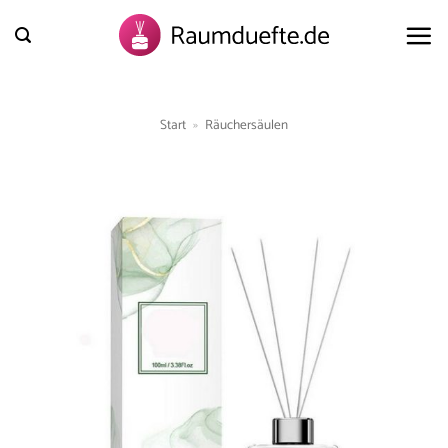
Zum
Inhalt
springen
Start
»
Räuchersäulen