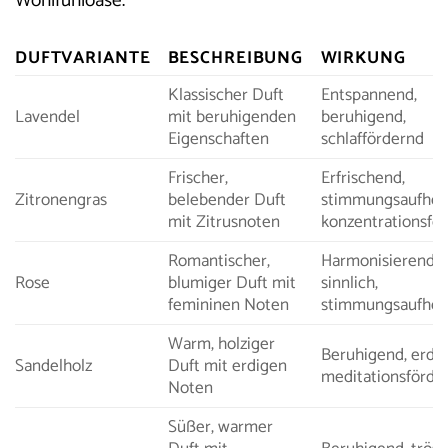
Wohlfühloase.
DUFTVARIANTE
BESCHREIBUNG
WIRKUNG
Klassischer Duft
Entspannend,
Lavendel
mit beruhigenden
beruhigend,
Eigenschaften
schlaffördernd
Frischer,
Erfrischend,
Zitronengras
belebender Duft
stimmungsaufhell
mit Zitrusnoten
konzentrationsfö
Romantischer,
Harmonisierend,
Rose
blumiger Duft mit
sinnlich,
femininen Noten
stimmungsaufhel
Warm, holziger
Beruhigend, erde
Sandelholz
Duft mit erdigen
meditationsförde
Noten
Süßer, warmer