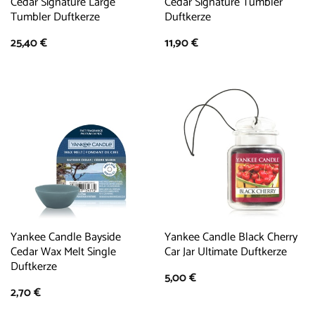
Cedar Signature Large
Cedar Signature Tumbler
Tumbler Duftkerze
Duftkerze
25,40
€
11,90
€
Yankee Candle Bayside
Yankee Candle Black Cherry
Cedar Wax Melt Single
Car Jar Ultimate Duftkerze
Duftkerze
5,00
€
2,70
€