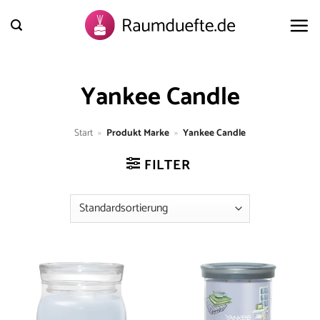
Zum
Inhalt
springen
Yankee Candle
Start
»
Produkt Marke
»
Yankee Candle
FILTER