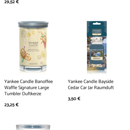
29,52
€
Yankee Candle Banoffee
Yankee Candle Bayside
Waffle Signature Large
Cedar Car Jar Raumduft
Tumbler Duftkerze
3,50
€
23,25
€