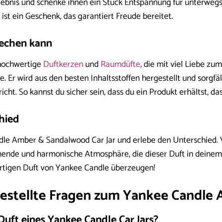
lebnis und schenke ihnen ein Stück Entspannung für unterwegs
r ist ein Geschenk, das garantiert Freude bereitet.
iechen kann
 hochwertige
Duftkerzen
und
Raumdüfte
, die mit viel Liebe z
. Er wird aus den besten Inhaltsstoffen hergestellt und sorgfäl
cht. So kannst du sicher sein, dass du ein Produkt erhältst, da
hied
le Amber & Sandalwood Car Jar und erlebe den Unterschied. V
ende und harmonische Atmosphäre, die dieser Duft in deinem A
rtigen Duft von Yankee Candle überzeugen!
estellte Fragen zum Yankee Candle 
Duft eines Yankee Candle Car Jars?