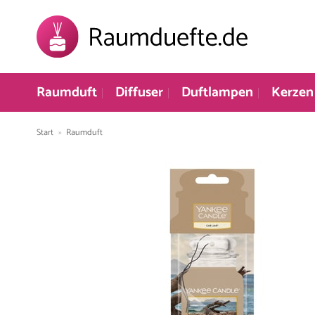
Zum
Inhalt
springen
Raumduft
Diffuser
Duftlampen
Kerzen
Start
»
Raumduft