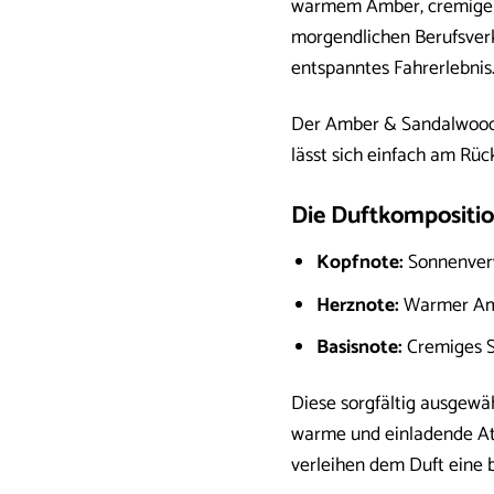
warmem Amber, cremigem 
morgendlichen Berufsverke
entspanntes Fahrerlebnis
Der Amber & Sandalwood Car
lässt sich einfach am Rüc
Die Duftkomposition
Kopfnote:
Sonnenverw
Herznote:
Warmer Amb
Basisnote:
Cremiges S
Diese sorgfältig ausgewä
warme und einladende At
verleihen dem Duft eine 