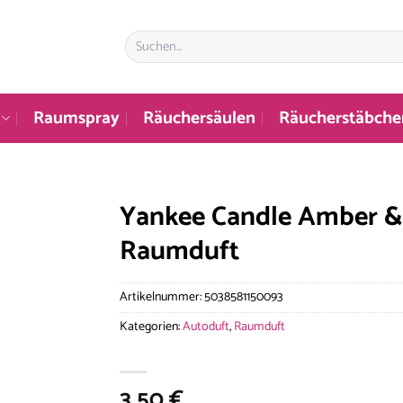
Suchen
nach:
Raumspray
Räuchersäulen
Räucherstäbche
Yankee Candle Amber &
Raumduft
Artikelnummer:
5038581150093
Kategorien:
Autoduft
,
Raumduft
3,50
€