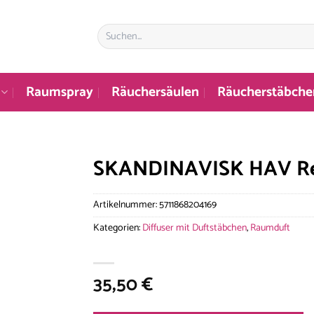
Suchen
nach:
Raumspray
Räuchersäulen
Räucherstäbche
SKANDINAVISK HAV Ref
Artikelnummer:
5711868204169
Kategorien:
Diffuser mit Duftstäbchen
,
Raumduft
35,50
€