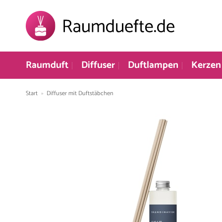
Zum
Inhalt
springen
Raumduft
Diffuser
Duftlampen
Kerzen
Start
»
Diffuser mit Duftstäbchen