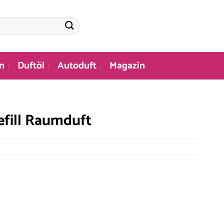
n
Duftöl
Autoduft
Magazin
ill Raumduft