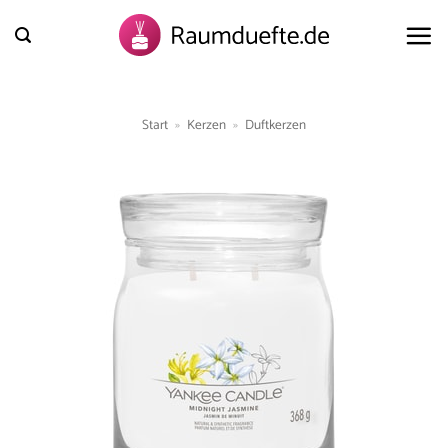
Zum
Inhalt
springen
Start
»
Kerzen
»
Duftkerzen