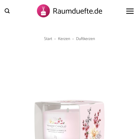
Zum
Inhalt
springen
Start
»
Kerzen
»
Duftkerzen