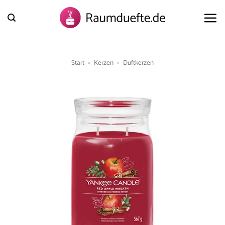
Zum
Inhalt
springen
Start
»
Kerzen
»
Duftkerzen