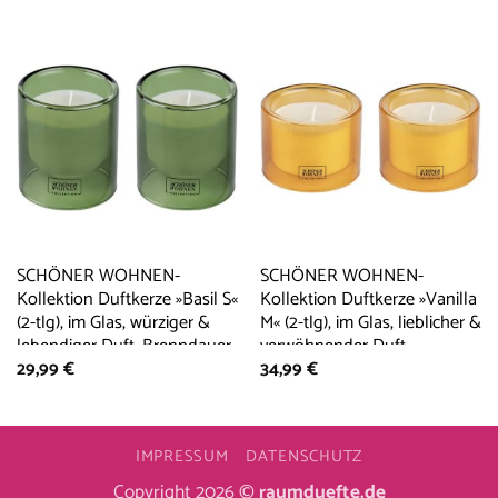
SCHÖNER WOHNEN-
SCHÖNER WOHNEN-
Kollektion Duftkerze »Basil S«
Kollektion Duftkerze »Vanilla
(2-tlg), im Glas, würziger &
M« (2-tlg), im Glas, lieblicher &
lebendiger Duft, Brenndauer
verwöhnender Duft,
29,99
€
34,99
€
20 – 25 Stunden
Brenndauer 30 – 40 Stunden
IMPRESSUM
DATENSCHUTZ
Copyright 2026 ©
raumduefte.de