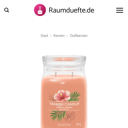
Zum
Inhalt
springen
Start
»
Kerzen
»
Duftkerzen