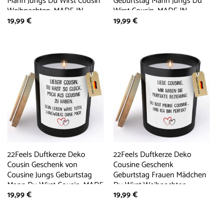
Mann Jungs Du Wirst Cousin
Geburtstag Mann Jungs Du
Weihnachten, MADE IN
Wirst Cousin, MADE IN
19,99
€
19,99
€
GERMANY, Europäisches
GERMANY, Europäisches
Sojawachs, Handgegossen
Sojawachs, Handgegossen
22Feels Duftkerze Deko
22Feels Duftkerze Deko
Cousin Geschenk von
Cousine Geschenk
Cousine Jungs Geburtstag
Geburtstag Frauen Mädchen
Mann Du Wirst Cousin, MADE
Du Wirst Weihnachten,
19,99
€
19,99
€
IN GERMANY, Europäisches
MADE IN GERMANY,
Sojawachs, Handgegossen
Europäisches Sojawachs,
Handgegossen