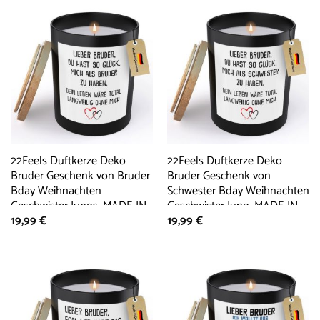
22Feels Duftkerze Deko
22Feels Duftkerze Deko
Bruder Geschenk von Bruder
Bruder Geschenk von
Bday Weihnachten
Schwester Bday Weihnachten
Geschwister Jungs, MADE IN
Geschwister Jung, MADE IN
19,99
€
19,99
€
GERMANY, Europäisches
GERMANY, Europäisches
Sojawachs, Handgegossen
Sojawachs, Handgegossen