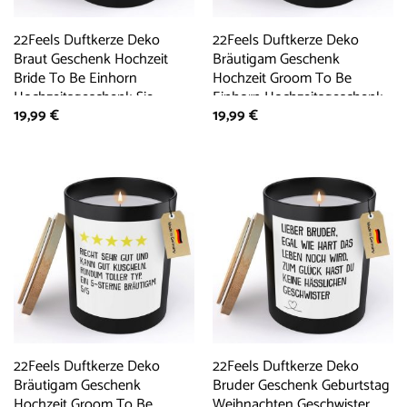
22Feels Duftkerze Deko
22Feels Duftkerze Deko
Braut Geschenk Hochzeit
Bräutigam Geschenk
Bride To Be Einhorn
Hochzeit Groom To Be
Hochzeitsgeschenk Sie,
Einhorn Hochzeitsgeschenk,
19,99
€
19,99
€
MADE IN GERMANY,
MADE IN GERMANY,
Europäisches Sojawachs,
Europäisches Sojawachs,
Handgegossen
Handgegossen
22Feels Duftkerze Deko
22Feels Duftkerze Deko
Bräutigam Geschenk
Bruder Geschenk Geburtstag
Hochzeit Groom To Be
Weihnachten Geschwister