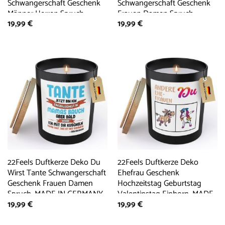
Schwangerschaft Geschenk
Schwangerschaft Geschenk
Männer Herren Spruch,
Frauen Damen Spruch,
19,99
€
19,99
€
MADE IN GERMANY,
MADE IN GERMANY,
Europäisches Sojawachs,
Europäisches Sojawachs,
Handgegossen
Handgegossen
22Feels Duftkerze Deko Du
22Feels Duftkerze Deko
Wirst Tante Schwangerschaft
Ehefrau Geschenk
Geschenk Frauen Damen
Hochzeitstag Geburtstag
Spruch, MADE IN GERMANY,
Valentinstag Einhorn, MADE
19,99
€
19,99
€
Europäisches Sojawachs,
IN GERMANY, Europäisches
Handgegossen
Sojawachs, Handgegossen