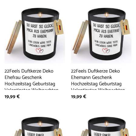
22Feels Duftkerze Deko
22Feels Duftkerze Deko
Ehefrau Geschenk
Ehemann Geschenk
Hochzeitstag Geburtstag
Hochzeitstag Geburtstag
Valentinstag Weihnachten,
Valentinstag Weihnachten,
19,99
€
19,99
€
MADE IN GERMANY,
MADE IN GERMANY,
Europäisches Sojawachs,
Europäisches Sojawachs,
Handgegossen
Handgegossen