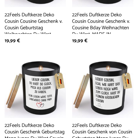
22Feels Duftkerze Deko
22Feels Duftkerze Deko
Cousin Cousine Geschenk v.
Cousin Cousine Geschenk v.
Cousin Geburtstag
Cousine Bday Weihnachten
Weihnachten Du Wirst,
Du Wirst, MADE IN
19,99
€
19,99
€
MADE IN GERMANY,
GERMANY, Europäisches
Europäisches Sojawachs,
Sojawachs, Handgegossen
Handgegossen
22Feels Duftkerze Deko
22Feels Duftkerze Deko
Cousin Geschenk Geburtstag
Cousin Geschenk von Cousin