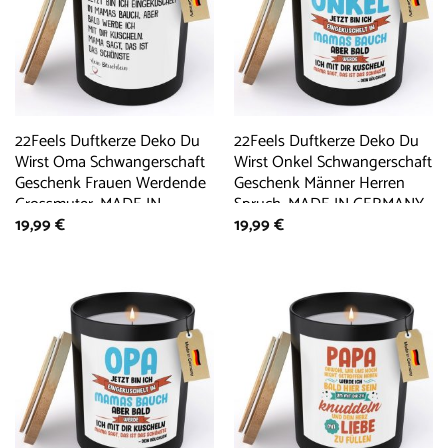
22Feels Duftkerze Deko Du
22Feels Duftkerze Deko Du
Wirst Oma Schwangerschaft
Wirst Onkel Schwangerschaft
Geschenk Frauen Werdende
Geschenk Männer Herren
Grossmuter, MADE IN
Spruch, MADE IN GERMANY,
19,99
€
19,99
€
GERMANY, Europäisches
Europäisches Sojawachs,
Sojawachs, Handgegossen
Handgegossen