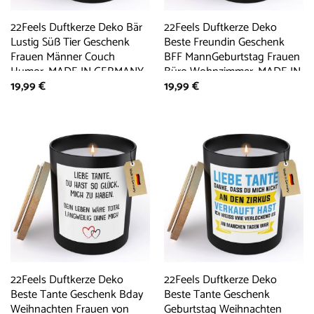
22Feels Duftkerze Deko Bär
22Feels Duftkerze Deko
Lustig Süß Tier Geschenk
Beste Freundin Geschenk
Frauen Männer Couch
BFF MannGeburtstag Frauen
Humor, MADE IN GERMANY,
Büro Wohnzimmer, MADE IN
19,99
€
19,99
€
Europäisches Sojawachs,
GERMANY, Europäisches
Handgegossen
Sojawachs, Handgegossen
22Feels Duftkerze Deko
22Feels Duftkerze Deko
Beste Tante Geschenk Bday
Beste Tante Geschenk
Weihnachten Frauen von
Geburtstag Weihnachten