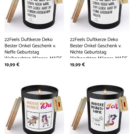
22Feels Duftkerze Deko
22Feels Duftkerze Deko
Bester Onkel Geschenk v.
Bester Onkel Geschenk v.
Neffe Geburtstag
Nichte Geburtstag
Weihnachten Männer, MADE
Weihnachten Männer, MADE
19,99
€
19,99
€
IN GERMANY, Europäisches
IN GERMANY, Europäisches
Sojawachs, Handgegossen
Sojawachs, Handgegossen