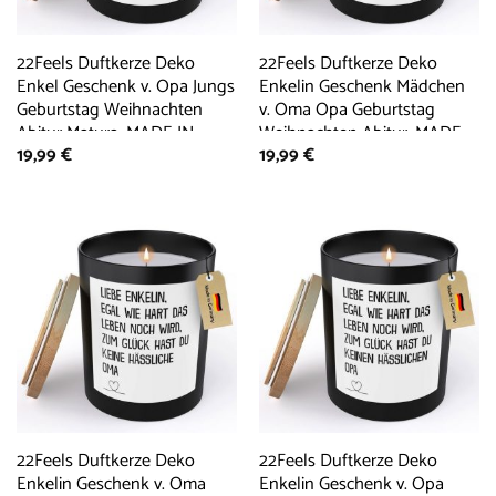
22Feels Duftkerze Deko
22Feels Duftkerze Deko
Enkel Geschenk v. Opa Jungs
Enkelin Geschenk Mädchen
Geburtstag Weihnachten
v. Oma Opa Geburtstag
Abitur Matura, MADE IN
Weihnachten Abitur, MADE
19,99
€
19,99
€
GERMANY, Europäisches
IN GERMANY, Europäisches
Sojawachs, Handgegossen
Sojawachs, Handgegossen
22Feels Duftkerze Deko
22Feels Duftkerze Deko
Enkelin Geschenk v. Oma
Enkelin Geschenk v. Opa