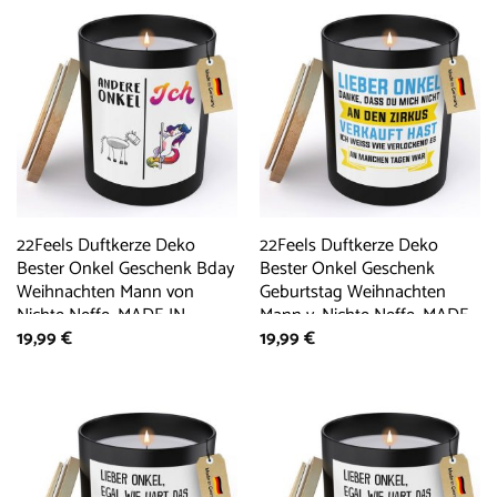
22Feels Duftkerze Deko
22Feels Duftkerze Deko
Bester Onkel Geschenk Bday
Bester Onkel Geschenk
Weihnachten Mann von
Geburtstag Weihnachten
Nichte Neffe, MADE IN
Mann v. Nichte Neffe, MADE
19,99
€
19,99
€
GERMANY, Europäisches
IN GERMANY, Europäisches
Sojawachs, Handgegossen
Sojawachs, Handgegossen