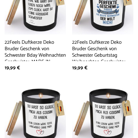
22Feels Duftkerze Deko
22Feels Duftkerze Deko
Bruder Geschenk von
Bruder Geschenk von
Schwester Bday Weihnachten
Schwester Geburtstag
Geschwister, MADE IN
Weihnachten Geschwister,
19,99
€
19,99
€
GERMANY, Europäisches
MADE IN GERMANY,
Sojawachs, Handgegossen
Europäisches Sojawachs,
Handgegossen