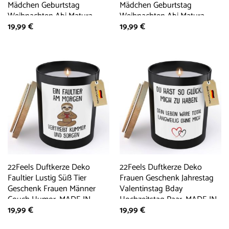
Mädchen Geburtstag
Mädchen Geburtstag
Weihnachten Abi Matura,
Weihnachten Abi Matura,
19,99
€
19,99
€
MADE IN GERMANY,
MADE IN GERMANY,
Europäisches Sojawachs,
Europäisches Sojawachs,
Handgegossen
Handgegossen
22Feels Duftkerze Deko
22Feels Duftkerze Deko
Faultier Lustig Süß Tier
Frauen Geschenk Jahrestag
Geschenk Frauen Männer
Valentinstag Bday
Couch Humor, MADE IN
Hochzeitstag Paar, MADE IN
19,99
€
19,99
€
GERMANY, Europäisches
GERMANY, Europäisches
Sojawachs, Handgegossen
Sojawachs, Handgegossen