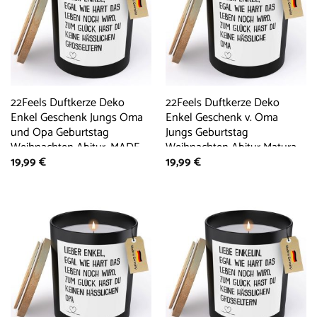
22Feels Duftkerze Deko
22Feels Duftkerze Deko
Enkel Geschenk Jungs Oma
Enkel Geschenk v. Oma
und Opa Geburtstag
Jungs Geburtstag
Weihnachten Abitur, MADE
Weihnachten Abitur Matura,
19,99
€
19,99
€
IN GERMANY, Europäisches
MADE IN GERMANY,
Sojawachs, Handgegossen
Europäisches Sojawachs,
Handgegossen