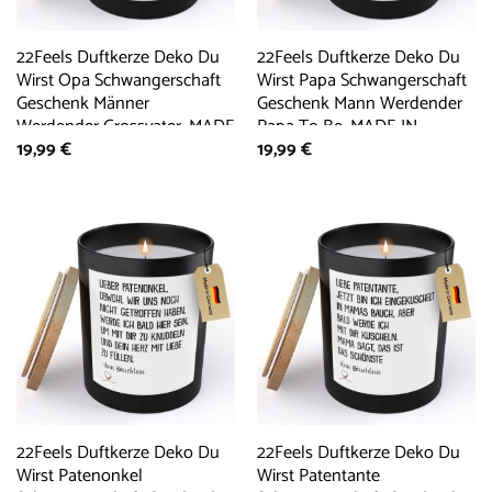
22Feels Duftkerze Deko Du
22Feels Duftkerze Deko Du
Wirst Opa Schwangerschaft
Wirst Papa Schwangerschaft
Geschenk Männer
Geschenk Mann Werdender
Werdender Grossvater, MADE
Papa To Be, MADE IN
19,99
€
19,99
€
IN GERMANY, Europäisches
GERMANY, Europäisches
Sojawachs, Handgegossen
Sojawachs, Handgegossen
22Feels Duftkerze Deko Du
22Feels Duftkerze Deko Du
Wirst Patenonkel
Wirst Patentante