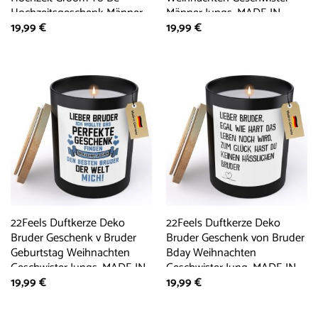
Hochzeitsgeschenk Männer,
Männer Jungs, MADE IN
19,99
€
19,99
€
MADE IN GERMANY,
GERMANY, Europäisches
Europäisches Sojawachs,
Sojawachs, Handgegossen
Handgegossen
22Feels Duftkerze Deko
22Feels Duftkerze Deko
Bruder Geschenk v Bruder
Bruder Geschenk von Bruder
Geburtstag Weihnachten
Bday Weihnachten
Geschwister Jungs, MADE IN
Geschwister Jung, MADE IN
19,99
€
19,99
€
GERMANY, Europäisches
GERMANY, Europäisches
Sojawachs, Handgegossen
Sojawachs, Handgegossen