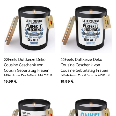
22Feels Duftkerze Deko
22Feels Duftkerze Deko
Cousine Geschenk von
Cousine Geschenk von
Cousin Geburtstag Frauen
Cousine Geburtstag Frauen
Mädchen Du Wirst, MADE IN
Mädchen Du Wirst, MADE IN
19,99
€
19,99
€
GERMANY, Europäisches
GERMANY, Europäisches
Sojawachs, Handgegossen
Sojawachs, Handgegossen