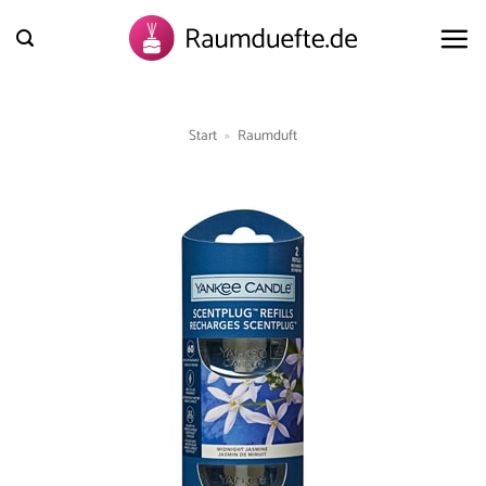
Zum
Inhalt
springen
Start
»
Raumduft